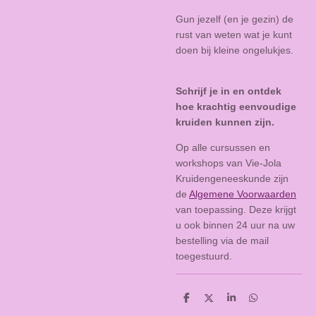
Gun jezelf (en je gezin) de
rust van weten wat je kunt
doen bij kleine ongelukjes.
Schrijf je in en ontdek
hoe krachtig eenvoudige
kruiden kunnen zijn.
Op alle cursussen en
workshops van Vie-Jola
Kruidengeneeskunde zijn
de
Algemene Voorwaarden
van toepassing. Deze krijgt
u ook binnen 24 uur na uw
bestelling via de mail
toegestuurd.
D
D
S
D
e
e
h
e