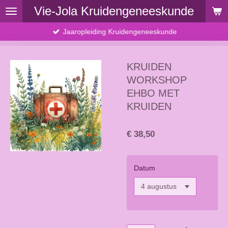
Vie-Jola Kruidengeneeskunde
Ga
direct
Jaaropleiding Kruidengeneeskunde
naar
de
hoofdinhoud
KRUIDEN
WORKSHOP
EHBO MET
KRUIDEN
€ 38,50
Datum