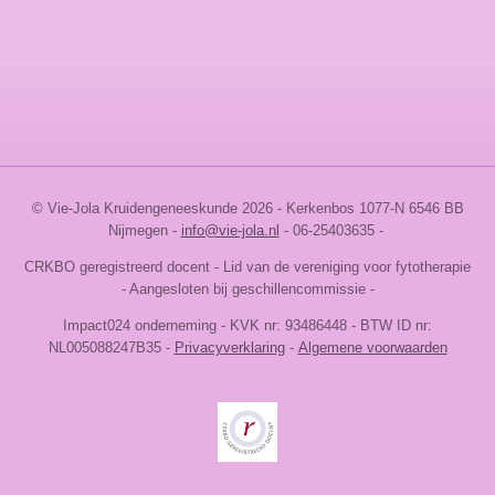
l
e
a
l
e
l
r
e
n
e
n
© Vie-Jola Kruidengeneeskunde 2026 - Kerkenbos 1077-N 6546 BB
Nijmegen
-
info@vie-jola.nl
- 06-25403635 -
CRKBO geregistreerd docent - Lid van de vereniging voor fytotherapie
- Aangesloten bij geschillencommissie -
Impact024 onderneming -
KVK nr:
93486448
-
BTW ID nr:
NL005088247B35 -
Privacyverklaring
-
Algemene voorwaarden