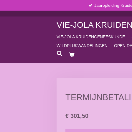
Jaaropleiding Krui
Ga
direct
naar
VIE-JOLA KRUID
de
hoofdinhoud
VIE-JOLA KRUIDENGENEESKUNDE
WILDPLUKWANDELINGEN
OPEN D
TERMIJNBETAL
€ 301,50