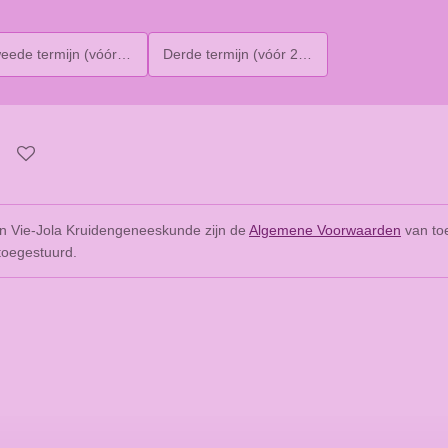
de termijn (vóór 30-11-2026)
Derde termijn (vóór 28-2-27)
n Vie-Jola Kruidengeneeskunde zijn de
Algemene Voorwaarden
van toe
 toegestuurd.