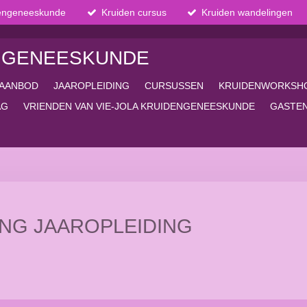
dengeneeskunde
Kruiden cursus
Kruiden wandelingen
ENGENEESKUNDE
AANBOD
JAAROPLEIDING
CURSUSSEN
KRUIDENWORKSH
AG
VRIENDEN VAN VIE-JOLA KRUIDENGENEESKUNDE
GASTE
ING JAAROPLEIDING