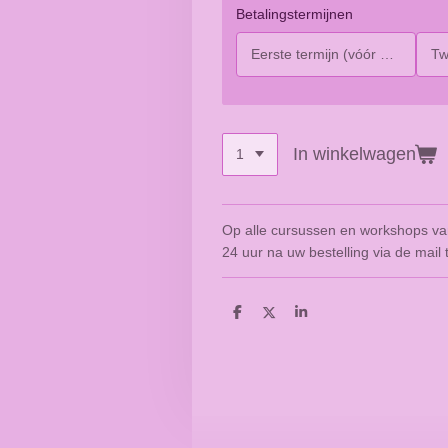
Betalingstermijnen
Eerste termijn (vóór 31-8-26)
Twee
In winkelwagen
Op alle cursussen en workshops va
24 uur na uw bestelling via de mail
D
D
S
e
e
h
l
e
a
e
l
r
n
e