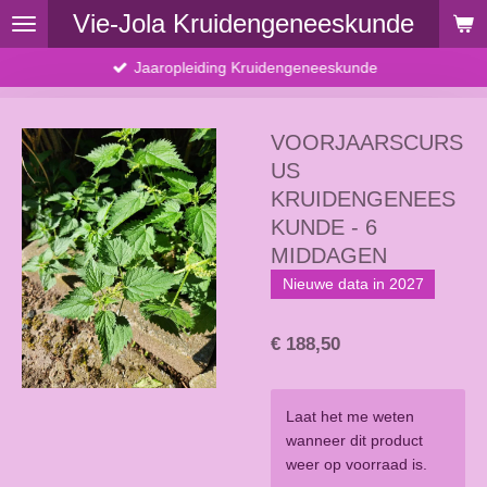
Vie-Jola Kruidengeneeskunde
Ga
direct
Jaaropleiding Kruidengeneeskunde
naar
de
hoofdinhoud
VOORJAARSCURS
US
KRUIDENGENEES
KUNDE - 6
MIDDAGEN
Nieuwe data in 2027
€ 188,50
Laat het me weten
wanneer dit product
weer op voorraad is.