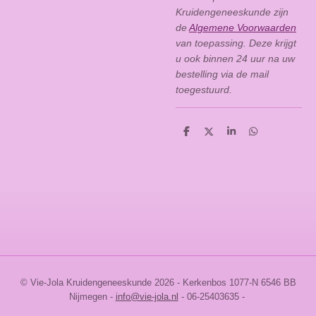
Kruidengeneeskunde zijn
de
Algemene Voorwaarden
van toepassing. Deze krijgt
u ook binnen 24 uur na uw
bestelling via de mail
toegestuurd.
D
D
S
D
e
e
h
e
l
e
a
l
e
l
r
e
n
e
n
© Vie-Jola Kruidengeneeskunde 2026 - Kerkenbos 1077-N 6546 BB
Nijmegen
-
info@vie-jola.nl
- 06-25403635 -