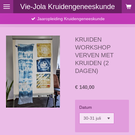
Vie-Jola Kruidengeneeskunde
Ga
direct
Jaaropleiding Kruidengeneeskunde
naar
de
hoofdinhoud
KRUIDEN
WORKSHOP
VERVEN MET
KRUIDEN (2
DAGEN)
€ 140,00
Datum