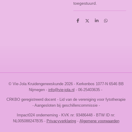
toegestuurd.
D
D
S
D
e
e
h
e
l
e
a
l
e
l
r
e
n
e
n
© Vie-Jola Kruidengeneeskunde 2026 - Kerkenbos 1077-N 6546 BB
Nijmegen
-
info@vie-jola.nl
- 06-25403635 -
CRKBO geregistreerd docent - Lid van de vereniging voor fytotherapie
- Aangesloten bij geschillencommissie -
Impact024 onderneming -
KVK nr:
93486448
-
BTW ID nr:
NL005088247B35 -
Privacyverklaring
-
Algemene voorwaarden