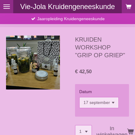
Vie-Jola Kruidengeneeskunde
Ga
direct
Jaaropleiding Kruidengeneeskunde
naar
de
hoofdinhoud
KRUIDEN
WORKSHOP
"GRIP OP GRIEP"
€ 42,50
Datum
In
winkelwagen