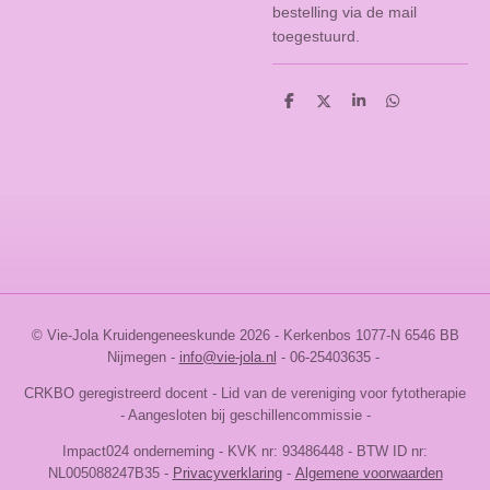
bestelling via de mail
toegestuurd.
D
D
S
D
e
e
h
e
l
e
a
l
e
l
r
e
n
e
n
© Vie-Jola Kruidengeneeskunde 2026 - Kerkenbos 1077-N 6546 BB
Nijmegen
-
info@vie-jola.nl
- 06-25403635 -
CRKBO geregistreerd docent - Lid van de vereniging voor fytotherapie
- Aangesloten bij geschillencommissie -
Impact024 onderneming -
KVK nr:
93486448
-
BTW ID nr:
NL005088247B35 -
Privacyverklaring
-
Algemene voorwaarden